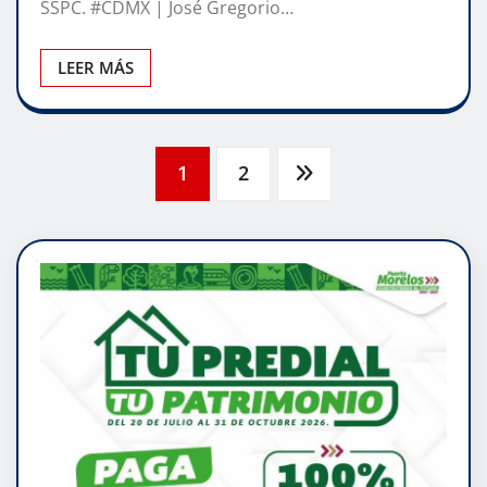
SSPC. #CDMX | José Gregorio…
LEER MÁS
Paginación
1
2
de
entradas