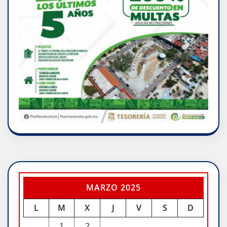
MARZO 2025
L
M
X
J
V
S
D
1
2