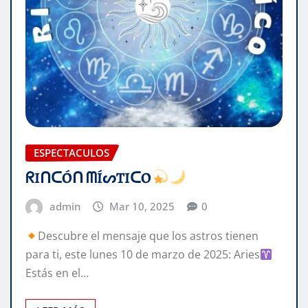
ESPECTACULOS
ᖇIᑎᑕÓᑎ ᗰÍᔕTIᑕO
admin
Mar 10, 2025
0
Descubre el mensaje que los astros tienen
para ti, este lunes 10 de marzo de 2025: Aries
Estás en el…