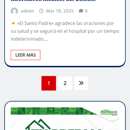
admin
Mar 18, 2025
0
«El Santo Padre» agradece las oraciones por
su salud y se seguirá en el hospital por un tiempo
indeterminado,…
LEER MÁS
Paginación
1
2
de
entradas