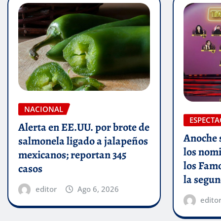
NACIONAL
ESPECTA
Alerta en EE.UU. por brote de
Anoche s
salmonela ligado a jalapeños
los nom
mexicanos; reportan 345
los Fam
casos
la segu
editor
Ago 6, 2026
edito