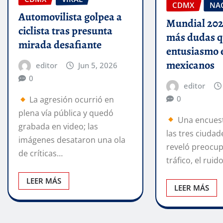
CDMX
NA
Automovilista golpea a
Mundial 202
ciclista tras presunta
más dudas 
mirada desafiante
entusiasmo 
mexicanos
editor
Jun 5, 2026
0
editor
0
La agresión ocurrió en
plena vía pública y quedó
Una encuest
grabada en video; las
las tres ciudad
imágenes desataron una ola
reveló preocup
de críticas…
tráfico, el ruid
LEER MÁS
LEER MÁS