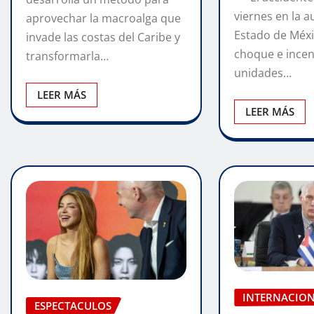
viernes en la a
aprovechar la macroalga que
Estado de Méxi
invade las costas del Caribe y
choque e incen
transformarla…
unidades…
LEER MÁS
LEER MÁS
INTERNACIO
ESPECTACULOS