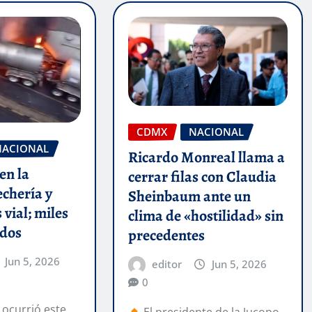
CDMX
NACIONAL
NACIONAL
Ricardo Monreal llama a
en la
cerrar filas con Claudia
chería y
Sheinbaum ante un
 vial; miles
clima de «hostilidad» sin
ados
precedentes
Jun 5, 2026
editor
Jun 5, 2026
0
 ocurrió este
El presidente de la Jucopo