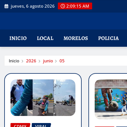
Saltar
jueves, 6 agosto 2026
2:09:16 AM
al
contenido
INICIO
LOCAL
MORELOS
POLICIA
Inicio
2026
junio
05
CDMX
VIRAL