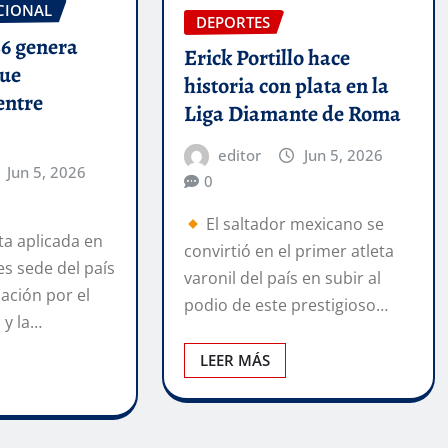
CIONAL
DEPORTES
6 genera
Erick Portillo hace
que
historia con plata en la
entre
Liga Diamante de Roma
editor
Jun 5, 2026
Jun 5, 2026
0
El saltador mexicano se
a aplicada en
convirtió en el primer atleta
es sede del país
varonil del país en subir al
ación por el
podio de este prestigioso…
o y la…
LEER MÁS