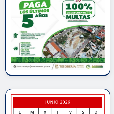
JUNIO 2026
L
M
X
J
V
S
D