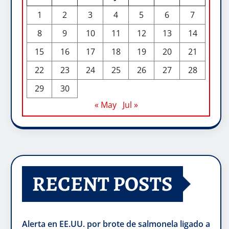
1
2
3
4
5
6
7
8
9
10
11
12
13
14
15
16
17
18
19
20
21
22
23
24
25
26
27
28
29
30
« May
Jul »
RECENT POSTS
Alerta en EE.UU. por brote de salmonela ligado a