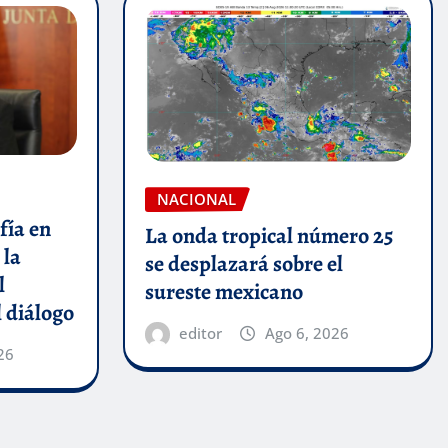
NACIONAL
fía en
La onda tropical número 25
 la
se desplazará sobre el
l
sureste mexicano
 diálogo
editor
Ago 6, 2026
26