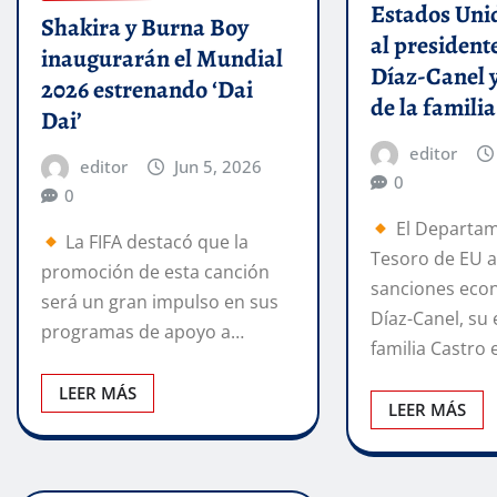
Estados Uni
Shakira y Burna Boy
al president
inaugurarán el Mundial
Díaz-Canel 
2026 estrenando ‘Dai
de la famili
Dai’
editor
editor
Jun 5, 2026
0
0
El Departam
La FIFA destacó que la
Tesoro de EU a
promoción de esta canción
sanciones eco
será un gran impulso en sus
Díaz-Canel, su 
programas de apoyo a…
familia Castro
LEER MÁS
LEER MÁS