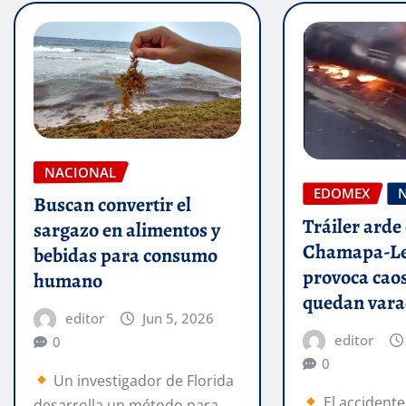
NACIONAL
EDOMEX
Buscan convertir el
Tráiler arde 
sargazo en alimentos y
Chamapa-Le
bebidas para consumo
provoca caos
humano
quedan var
editor
Jun 5, 2026
editor
0
0
Un investigador de Florida
El accidente
desarrolla un método para