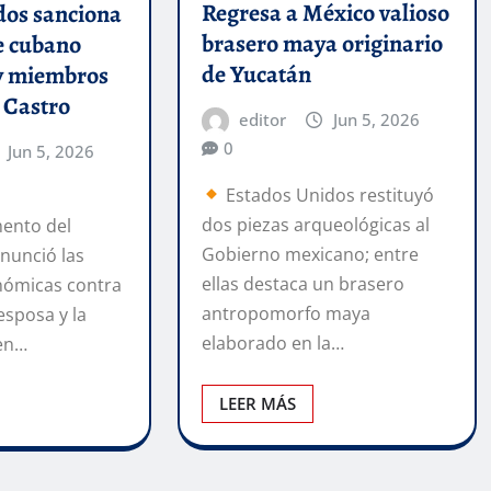
Regresa a México valioso
dos sanciona
brasero maya originario
e cubano
de Yucatán
y miembros
a Castro
editor
Jun 5, 2026
0
Jun 5, 2026
Estados Unidos restituyó
dos piezas arqueológicas al
ento del
Gobierno mexicano; entre
nunció las
ellas destaca un brasero
nómicas contra
antropomorfo maya
esposa y la
elaborado en la…
 en…
LEER MÁS