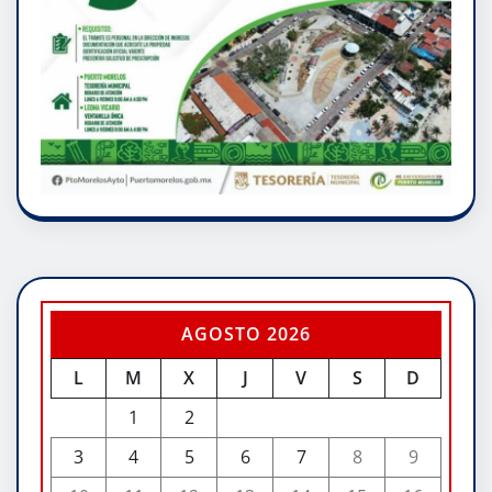
AGOSTO 2026
L
M
X
J
V
S
D
1
2
3
4
5
6
7
8
9